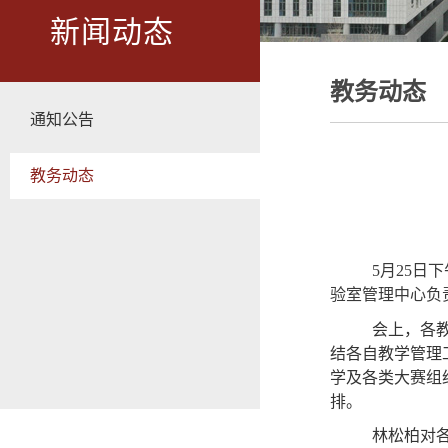
新闻动态
教务动态
通知公告
教务动态
5
月
25
日
下
验室管理中心负
会上，各
结各自教学管理
学及各类大赛组
排。
林松柏对