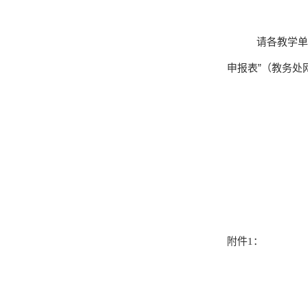
请各教学单
申报表”（教务
附件
1
：