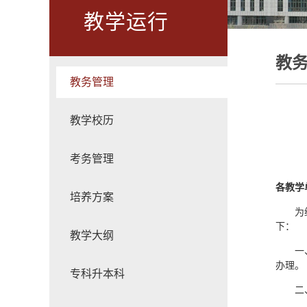
教学运行
教
教务管理
教学校历
考务管理
各教学
培养方案
为
下：
教学大纲
一
办理。
专科升本科
二