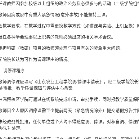
.任课教师因参加校级以上组织的政治公务及必须参与的活动（二级学院
.教师因病或家中有重大紧急情况(意外事故)不能坚持上课。
.因教学要求，在教学过程中需更换教学方式（如讲课与实验、上机互换）
.担任各种学会理事以上职务的教师必须出席的相关学术会议。
.承担科研（教研）项目的教师须处理与项目有关的紧急重大问题。
.学院院长认为可作为调课理由的情况。
、调停课程序
.教师调停课应填写《山东农业工程学院调/停课申请表》，经二级学院院
处审批，教学质量保障与评估中心备案。
.驻淄博校区学院可通过在线系统完成申请，审批手续，同时报教学质量保
.教师因个人原因调停课需至少提前两天（紧急情况除外）提交请假报告并
.未经教务处批准，任何单位或个人均不得随意调、停课。对私自调、停
办法》处理。