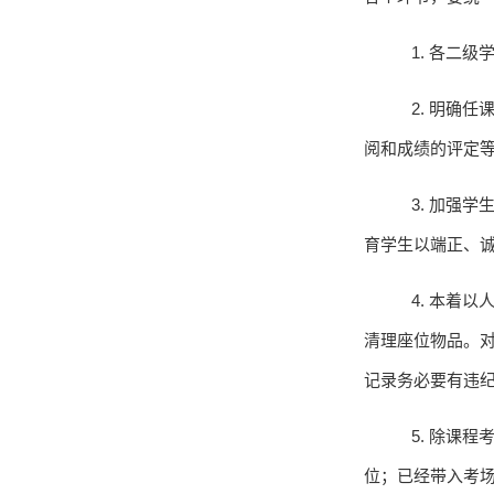
1.
各二级
2.
明确任
阅和成绩的评定
3.
加强学
育学生以端正、
4.
本着以
清理座位物品。
记录务必要有违
5.
除课程
位；已经带入考