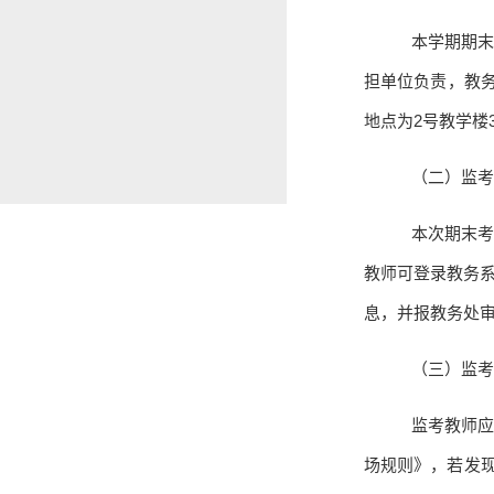
本学期期末
担单位负责，教
地点为
2
号教学楼
（二）监考
本次期末考
教师可登录教务
息，并报教务处
（三）监考
监考教师应
场规则》，若发现