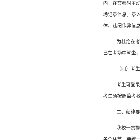
内，在交卷时主
场记录信息。录
律、违纪作弊信
为杜绝在考
已在考场中就坐
（四）考生
考生可登录
考生须按照监考
二、纪律要
我校一贯提
各个环节，要统