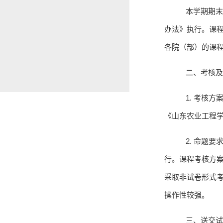
本学期期
办法》执行。课
各院（部）的课
二、考核及
1.
考核方
《山东农业工程
2.
命题要
行。课程考核方
采取非试卷形式
操作性较强。
三、送交试