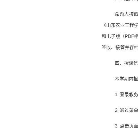
命题人按
《山东农业工程
和电子版（
PDF
签收、接管并存
四、授课信
本学期内担
1.
登录教
2.
通过菜
3.
点击页