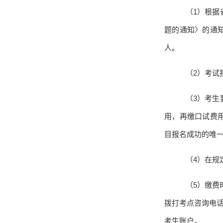
（
1
）根据
题的通知〉的通
人。
（
2
）考试
（
3
）考生
用，再缴口试费
目报名成功的唯一
（
4
）在规
（
5
）缴费
拨打考点咨询电
考生账户。