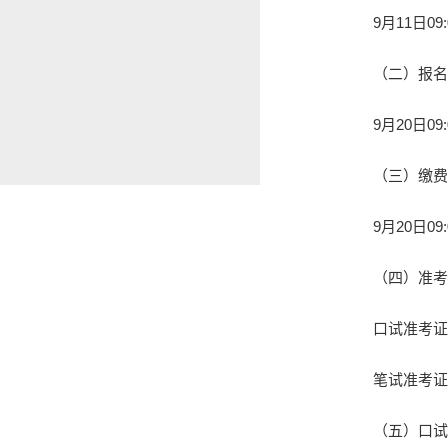
9
月
11
日
09
（二）报名
9
月
20
日
09
（三）缴费
9
月
20
日
09
（四）准考
口试准考证
笔试准考证
（五）口试