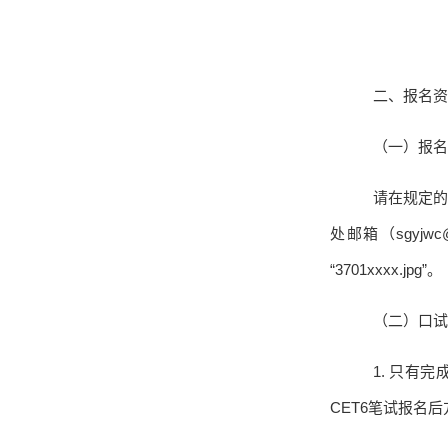
二、报名资
（一）报名
请在规定
处邮箱（
sgyjwc
“
3701xxxx.jpg
”。
（二）口试
1.
只有完
CET6
笔试报名后