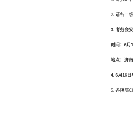
2.
请各二
3.
考务会
时间：
6
月
地点：济南
4. 6
月
16
日
5.
各院部
C