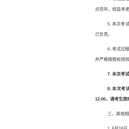
点完毕，经监考
5.
本次考试
己负责。
6.
考试过
并严格按照校规
7.
本次考
8.
本次考
12:00
，请考生按
三、其他相
1. 6
月
16
日