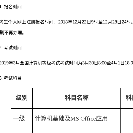
1.
报名时间
考生个人网上注册报名时间：
2018
年
12
月
22
日
9
时至
12
月
28
日
24
时
期不再办理。
2.
考试时间
2019
年
3
月全国计算机等级考试考试时间为
3
月
30
日
8:00
至
4
月
1
日
18:
3.
考试科目
级别
科目名称
科
一级
计算机基础及
MS Office
应用