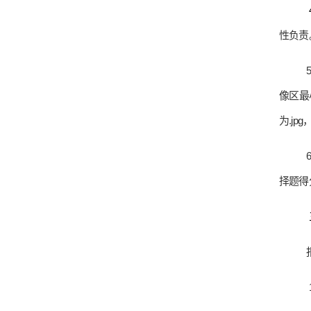
性负责
像区最
为
.jpg
择题得