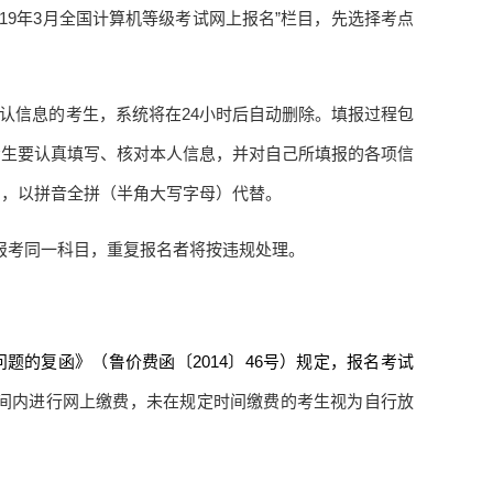
19
年
3
月全国计算机等级考试网上报名”栏目，先选择考点
认信息的考生，系统将在
24
小时后自动删除。填报过程包
考生要认真填写、核对本人信息，并对自己所填报的各项信
字，以拼音全拼（半角大写字母）代替。
报考同一科目，重复报名者将按违规处理。
问题的复函》（鲁价费函〔
2014
〕
46
号）规定，报名考试
间内进行网上缴费，未在规定时间缴费的考生视为自行放