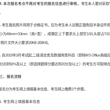
4.
本次报名考点不再对考生的报名信息进行审核，
考生本人要对采取
。
5.
考生报名照片将用于合格证书，应为考生本人近期正面免冠半身证件
小为
48mm
×
33mm
（高×宽），成像区上下要求头上部空
1/10,
头部占
7/1
，照片文件大小要求
20KB-200KB
。
6.
自
2019
年
3
月考试起
,
二级语言类及数据库类科目（即除
MS Office
高级
分达到
50%
及以上（即选择题得分要达到
20
分及以上）的考生方可取得
三、报名流程
报名分为考生网上填报基本信息、考生网上缴费
2
个步骤。
1.
考生网上填报基本信息