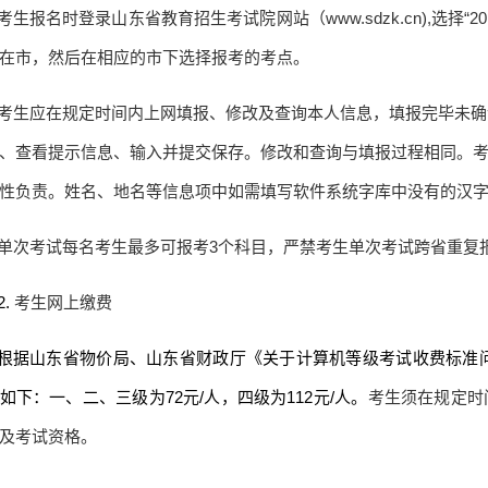
考生报名时登录山东省教育招生考试院网站（
www.sdzk.cn),
选择“
20
在市，然后在相应的市下选择报考的考点。
考生应在规定时间内上网填报、修改及查询本人信息，填报完毕未确
、查看提示信息、输入并提交保存。修改和查询与填报过程相同。
性负责。姓名、地名等信息项中如需填写软件系统字库中没有的汉
单次考试每名考生最多可报考
3
个科目，严禁考生单次考试跨省重复
2.
考生网上缴费
根据山东省物价局、山东省财政厅《关于计算机等级考试收费标准
如下：一、二、三级为
72
元
/
人，四级为
112
元
/
人。
考生须在规定时
及考试资格。