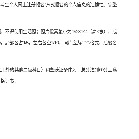
“考生个人网上注册报名”方式报名的个人信息的准确性、完整
照，不得使用生活照；照片像素最小为
192
×
144
（高×宽），成
0
，肩部各占
1/5
，左右各空
1/10
，照片应为
JPG
格式，后缀名
应用外的其他二级科目）调整获证条件为：总分达到
60
分且选
合格证书。