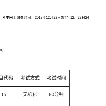
。考生网上缴费时间：
2018
年
12
月
22
日
9
时至
12
月
29
日
24
00
。
目代码
考试方式
考试时间
15
无纸化
90
分钟