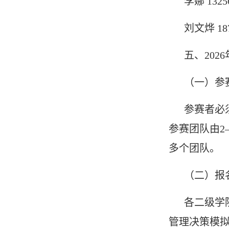
李娜 1325
刘文烨 187
五、20
（一）参
参赛者必
参赛团队由2
多个团队。
（二）报
各二级学院
管理决策模拟挑