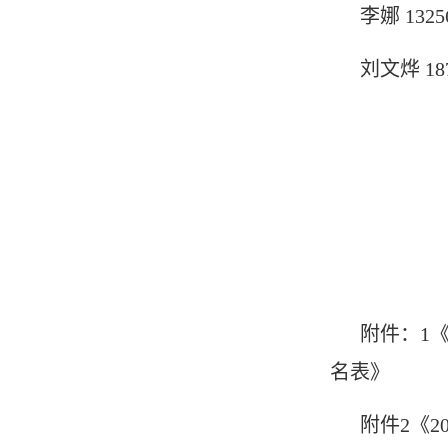
李娜 1325
刘文烨 187
附件：1
名表》
附件2《2