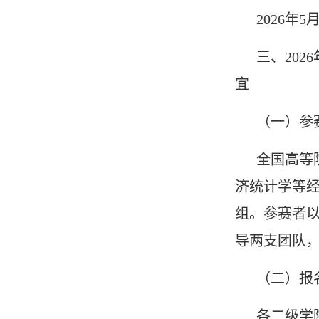
2026年5
三、20
宜
（一）参
全国高等
济统计学等
组。参赛者以
导两支团队
（二）报
各二级学院