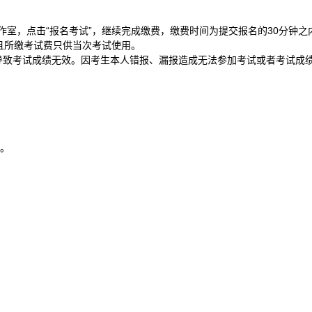
作室，点击“报名考试”，继续完成缴费，缴费时间为提交报名的30分钟之
且所缴考试费只供当次考试使用。
导致考试成绩无效。因考生本人错报、漏报造成无法参加考试或者考试成
名。