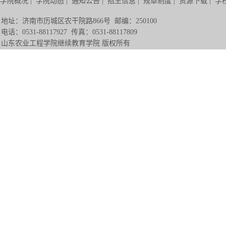
学院概况
|
学院动态
|
通知公告
|
招生信息
|
规章制度
|
资源下载
|
学
地址：济南市历城区农干院路866号 邮编：250100
电话：0531-88117927 传真：0531-88117809
山东农业工程学院继续教育学院 版权所有