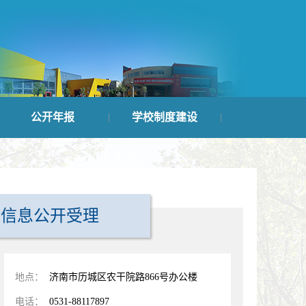
公开年报
学校制度建设
|
|
信息公开受理
地点：
济南市历城区农干院路866号办公楼
电话：
0531-88117897