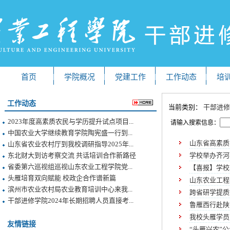
首页
学院概况
党建工作
工作动态
培
工作动态
当前类别：
干部进修
2023年度高素质农民与学历提升试点项目...
请输入搜索信息：
中国农业大学继续教育学院陶宪盛一行到...
山东省高素质
山东省农业农村厅到我校调研指导2025年...
东北财大到访考察交流 共话培训合作新路径
学校举办齐河
省委第六巡视组巡视山东农业工程学院党...
【喜报】学校
头雁培育双向赋能 校政企合作谱新篇
山东农业工程
滨州市农业农村局农业教育培训中心来我...
跨省研学提质
干部进修学院2024年长期招聘人员直接考...
鲁雁西行赴陕
我校头雁学员
友情链接
“头雁兴农”