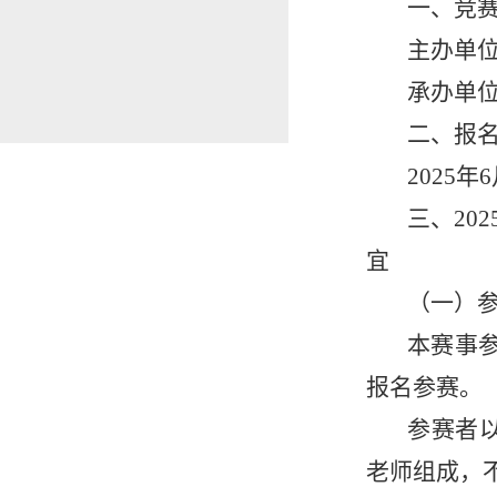
一、竞
主办单
承办单
二、报
2025年
三
、202
宜
（一）
本赛事
报名参赛。
参赛者以
老师组成，