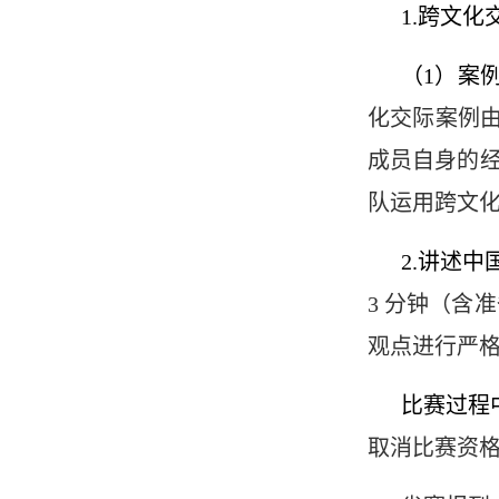
1.跨文
（1）案
化交际案例
成员自身的经
队运用跨文
2.讲述
3 分钟（含
观点进行严
比赛过程
取消比赛资