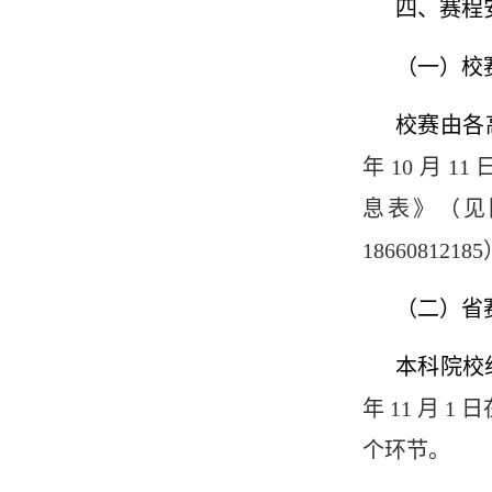
四、赛程
（一）校
校赛由各
年 10 月 11
息表》（见
1866081
（二）省
本科院校组省
年 11 月
个环节。