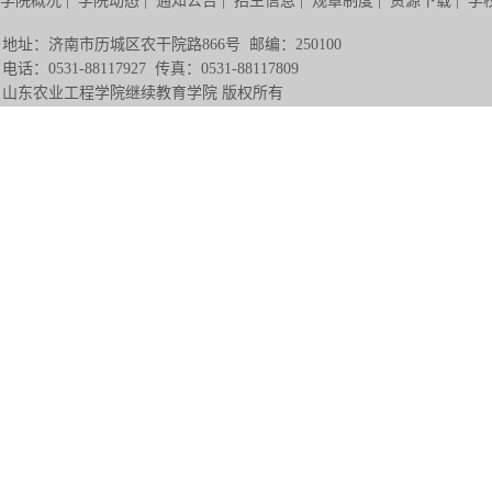
学院概况
|
学院动态
|
通知公告
|
招生信息
|
规章制度
|
资源下载
|
学
地址：济南市历城区农干院路866号 邮编：250100
电话：0531-88117927 传真：0531-88117809
山东农业工程学院继续教育学院 版权所有