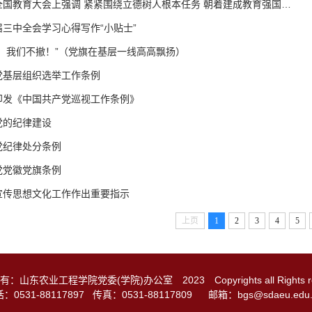
全国教育大会上强调 紧紧围绕立德树人根本任务 朝着建成教育强国…
三中全会学习心得写作“小贴士”
退，我们不撤！”（党旗在基层一线高高飘扬）
党基层组织选举工作条例
印发《中国共产党巡视工作条例》
党的纪律建设
党纪律处分条例
党党徽党旗条例
宣传思想文化工作作出重要指示
上页
1
2
3
4
5
有：山东农业工程学院党委(学院)办公室
2023
Copyrights all Rights 
：0531-88117897 传真：0531-88117809
邮箱：bgs@sdaeu.edu