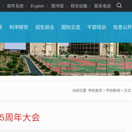
邮件系统
English
图书馆
校长信箱
联系电话
养
科学研究
招生就业
国际交流
干部培训
信息公
当前位置:
学校首页
>
学校新闻
> 正文
5周年大会