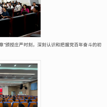
章”颁授庄严时刻，深刻认识和把握党百年奋斗的初