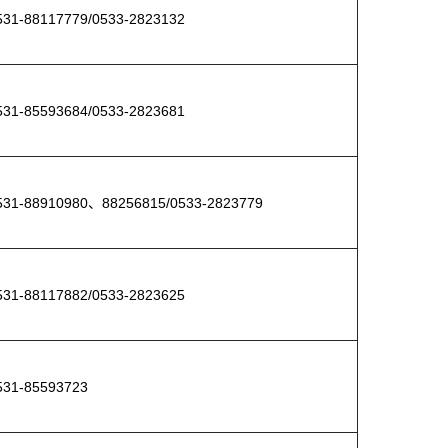
1-88117779/0533-2823132
1-85593684/
0533-2823681
1-88910980、88256815/0533-2823779
1-88117882/0533-2823625
1-85593723