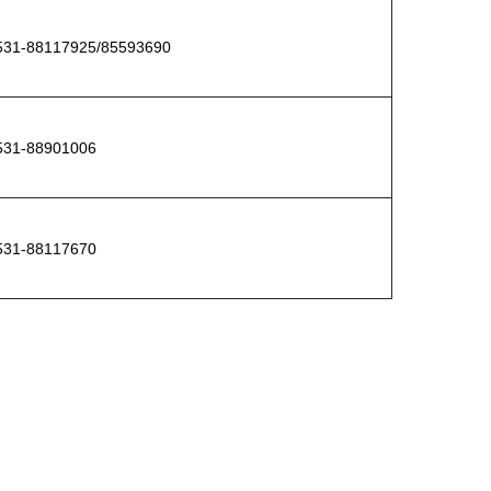
1-88117925/85593690
1-88901006
1-88117670