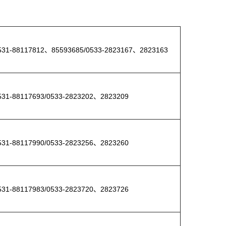
1-88117812、85593685/0533-2823167、2823163
1-88117693/0533-2823202、2823209
1-88117990/0533-2823256、2823260
1-88117983/0533-2823720、2823726