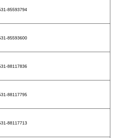
1-85593794
1-85593600
1-88117836
1-88117795
1-88117713