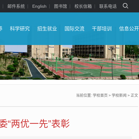
邮件系统
English
图书馆
校长信箱
联系电话
养
科学研究
招生就业
国际交流
干部培训
信息公
当前位置:
学校首页
>
学校新闻
> 正文
“两优一先”表彰