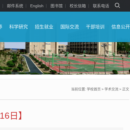
邮件系统
English
图书馆
校长信箱
联系电话
养
科学研究
招生就业
国际交流
干部培训
信息公
当前位置:
学校首页
>
学术交流
> 正文
16日】