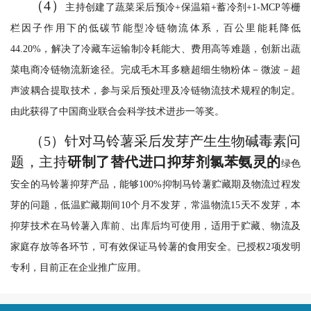
（4）
主持创建了蔬菜采后预冷
+保温箱+蓄冷剂+1-MCP等栅
栏因子作用下的低碳节能型冷链物流体系，百公里能耗降低
44.20%，解决了冷藏车运输制冷耗能大、费用高等难题，创新出蔬
菜电商冷链物流新途径。完成毛木耳多糖超细生物粉体－微波－超
声波耦合提取技术，参与采后预处理及冷链物流技术规程的制定。
由此获得了中国商业联合会科学技术进步一等奖。
（5）
针对马铃薯采后发芽产生生物碱毒素问
题，主持
研制了替代进口抑芽剂氯苯氨灵的
绿色
安全的马铃薯抑芽产品，能够
100%抑制马铃薯贮藏期及物流过程发
芽的问题，低温贮藏期间10个月不发芽，常温物流15天不发芽，本
抑芽技术在马铃薯入库前、出库后均可使用，适用于贮藏、物流及
家庭存放等各环节，可有效保证马铃薯的食用安全。已授权2项发明
专利，目前正在企业推广应用。