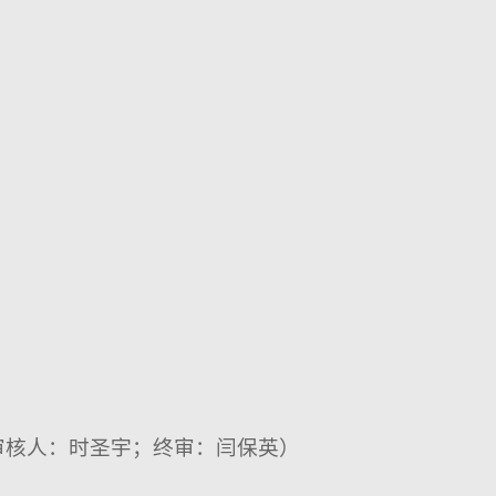
审核人：时圣宇；终审：闫保英）