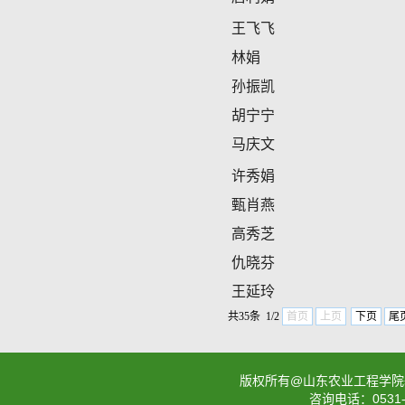
王飞飞
林娟
孙振凯
胡宁宁
马庆文
许秀娟
甄肖燕
高秀芝
仇晓芬
王延玲
共35条 1/2
首页
上页
下页
尾
版权所有@山东农业工程学院基础课教学部
咨询电话：0531-88