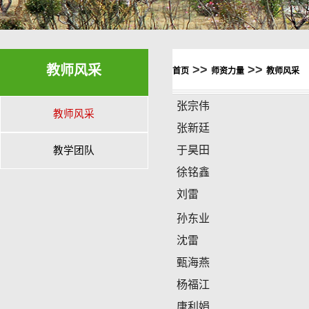
教师风采
>>
>>
首页
师资力量
教师风采
张宗伟
教师风采
张新廷
于昊田
教学团队
徐铭鑫
刘雷
孙东业
沈雷
甄海燕
杨福江
唐利娟