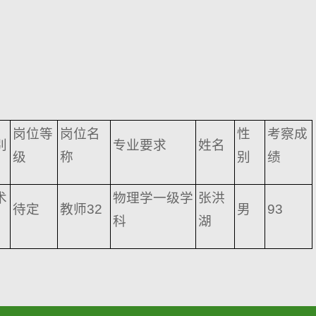
岗位等
岗位名
性
考察成
别
专业要求
姓名
级
称
别
绩
术
物理学一级学
张洪
待定
教师32
男
93
科
湖