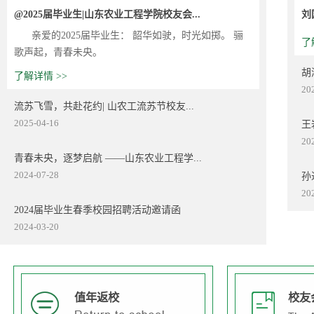
@2025届毕业生|山东农业工程学院校友会...
刘
亲爱的2025届毕业生： 韶华如驶，时光如掷。 骊
了
歌声起，青春未央。
胡
了解详情 >>
20
流苏飞雪，共赴花约| 山农工流苏节校友...
2025-04-16
王
20
青春未央，逐梦启航 ——山东农业工程学...
2024-07-28
孙
20
2024届毕业生春季校园招聘活动邀请函
2024-03-20
值年返校
校友