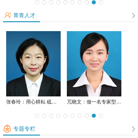
菁青人才
张春玲：用心耕耘 砥砺教育初心
兀晓文：做一名专家型教师
专题专栏