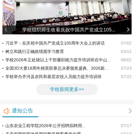
学校组织师生收看庆祝中国共产党成立105...
习近平：在庆祝中国共产党成立105周年大会上的讲话
07/02
树立和践行正确政绩观学习教育
03/12
学校2026年正处级以上干部履职能力提升培训班在中山大
08/02
学举办
全国3D大赛18周年精英联赛总决赛颁奖盛典、2026新质
07/23
生产力与数智化教育教学发展高峰论坛暨低空无人机设计
学校举办齐河县农民和基层农技人员能力提升培训班
07/22
仿真与竞技大赛华东赛区选拔赛在我校隆重举行
学校新闻更多>>
通知公告
山东农业工程学院2026年公开招聘拟聘用...
07/17
关于假期校园改造期间暂停档案查询办理...
07/14