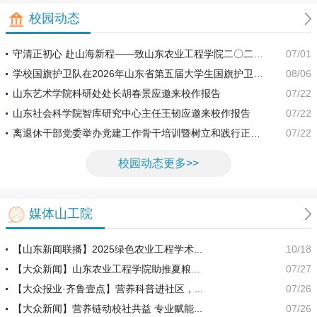
校园动态
守清正初心 赴山海新程——致山东农业工程学院二〇二六
07/01
届毕业生的一封信
学校国旗护卫队在2026年山东省第五届大学生国旗护卫队
08/06
展示活动中斩获佳绩
山东艺术学院科研处处长胡春景应邀来校作报告
07/22
山东社会科学院智库研究中心主任王韧应邀来校作报告
07/22
离退休干部党委举办党建工作骨干培训暨树立和践行正确
07/22
政绩观学习教育培训班
校园动态更多>>
媒体山工院
【山东新闻联播】2025绿色农业工程学术...
10/18
【大众新闻】山东农业工程学院助推夏粮...
07/27
【大众报业·齐鲁壹点】营养科普进社区，...
07/26
【大众新闻】营养链动校社共益 专业赋能...
07/26