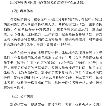
组织考察的时间及地点在报名通过资格审查后通知。
（四）考察体检
按照招聘岗位，根据应聘人员组织考察的结果，按招聘人数1:1
的比例确定进入考察体检范围人选。考察根据实际情况，采取查阅
档案、个别谈话等多种方式进行，主要考察其政治思想、道德品
质、身心健康、业务能力、工作实绩、拟任岗位资格等情况，并对
应聘人员是否符合规定的岗位资格条件，提供相关信息、材料是否
真实准确等进行复审。考察不合格者不予聘用。
体检在学校指定的省级医院进行，体检标准和项目参照《关于
修订〈公务员录用体检通用标准（试行）〉及〈公务员录用体检操
作手册（试行）〉有关内容的通知》（人社部发〔2016〕140号）执
行，国家另有规定的从其规定。应聘人员未按规定时间、地点参加
体检的，视为自动放弃。对按规定需要复检的，不得在原体检医院
进行，复检只能进行1次，结果以复检结论为准。对放弃考察、体检
或考察、体检不合格造成的空缺，从同一岗位考察合格人员中按招
聘数依次递补。
（五）公示聘用
对资格审核、现场审核、直接考察、考察、体检合格的拟聘用