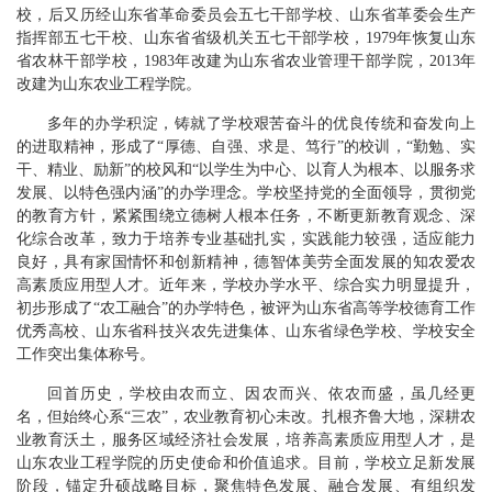
校，后又历经山东省革命委员会五七干部学校、山东省革委会生产
指挥部五七干校、山东省省级机关五七干部学校，1979年恢复山东
省农林干部学校，1983年改建为山东省农业管理干部学院，2013年
改建为山东农业工程学院。
多年的办学积淀，铸就了学校艰苦奋斗的优良传统和奋发向上
的进取精神，形成了“厚德、自强、求是、笃行”的校训，“勤勉、实
干、精业、励新”的校风和“以学生为中心、以育人为根本、以服务求
发展、以特色强内涵”的办学理念。学校坚持党的全面领导，贯彻党
的教育方针，紧紧围绕立德树人根本任务，不断更新教育观念、深
化综合改革，致力于培养专业基础扎实，实践能力较强，适应能力
良好，具有家国情怀和创新精神，德智体美劳全面发展的知农爱农
高素质应用型人才。近年来，学校办学水平、综合实力明显提升，
初步形成了“农工融合”的办学特色，被评为山东省高等学校德育工作
优秀高校、山东省科技兴农先进集体、山东省绿色学校、学校安全
工作突出集体称号。
回首历史，学校由农而立、因农而兴、依农而盛，虽几经更
名，但始终心系“三农”，农业教育初心未改。扎根齐鲁大地，深耕农
业教育沃土，服务区域经济社会发展，培养高素质应用型人才，是
山东农业工程学院的历史使命和价值追求。目前，学校立足新发展
阶段，锚定升硕战略目标，聚焦特色发展、融合发展、有组织发