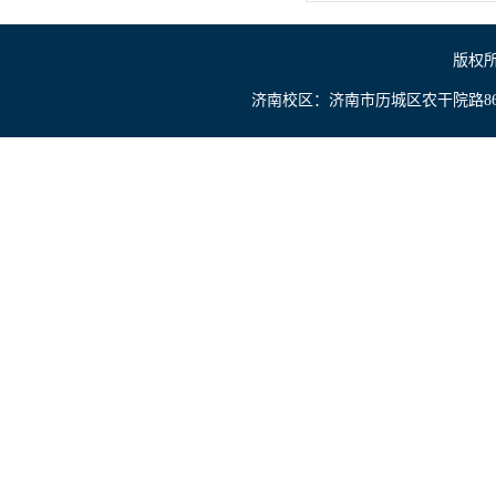
版权所
济南校区：济南市历城区农干院路866号