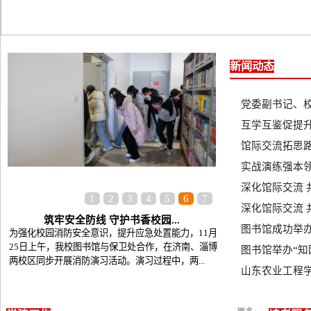
新闻动态
党委副书记、
互学互鉴促提升
馆际交流拓思路
实战演练强本领
深化馆际交流 
1
2
3
4
5
6
7
深化馆际交流 
筑牢安全防线 守护书香校园...
图书馆成功举办“We
​为强化校园消防安全意识，提升应急处置能力，11月
25日上午，我校图书馆与保卫处合作，在济南、淄博
图书馆举办“知网
两校区同步开展消防演习活动。演习过程中，两...
山东农业工程学