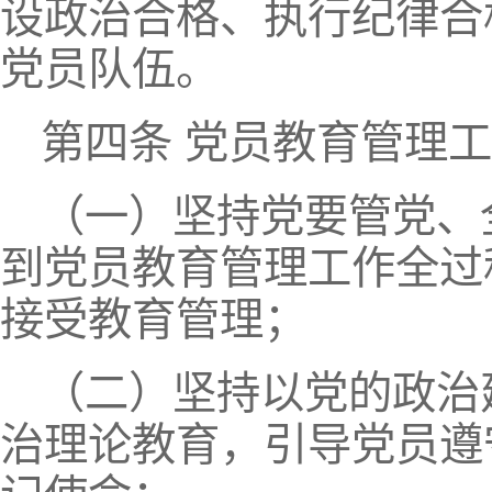
设政治合格、执行纪律合
党员队伍。
第四条 党员教育管理
（一）坚持党要管党、
到党员教育管理工作全过
接受教育管理；
（二）坚持以党的政治
治理论教育，引导党员遵