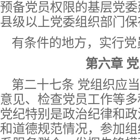
预备党员权限的基层党委
县级以上党委组织部门保
有条件的地方，实行党
第六章 
第二十七条 党组织应
意见、检查党员工作等多
党纪特别是政治纪律和政
和道德规范情况，参加组