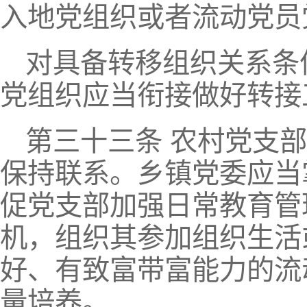
入地党组织或者流动党员
对具备转移组织关系条
党组织应当衔接做好转接
第三十三条 农村党支
保持联系。乡镇党委应当
促党支部加强日常教育管
机，组织其参加组织生活
好、有致富带富能力的流
量培养。