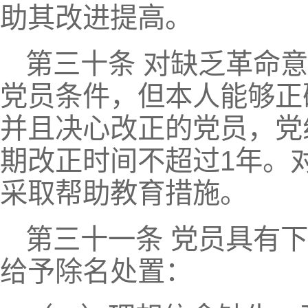
助其改进提高。
第三十条 对缺乏革命
党员条件，但本人能够正
并且决心改正的党员，党
期改正时间不超过1年。
采取帮助教育措施。
第三十一条 党员具有
给予除名处置：