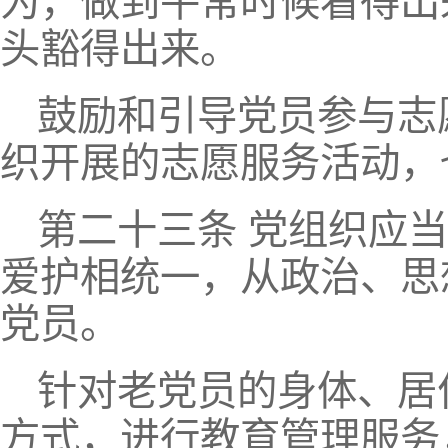
为，做到平常时候看得出
头豁得出来。
鼓励和引导党员参与志
织开展的志愿服务活动，
第二十三条 党组织应
爱护相统一，从政治、思
党员。
针对老党员的身体、居
方式，进行教育管理服务