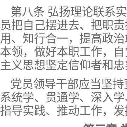
第八条 弘扬理论联系
员把自己摆进去、把职责
用、知行合一，提高政治
本领，做好本职工作，自
主义思想坚定信仰者和忠
党员领导干部应当坚持
系统学、贯通学、深入学
指导实践、推动工作，发