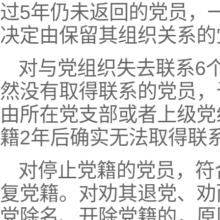
过5年仍未返回的党员，
决定由保留其组织关系的
对与党组织失去联系6
然没有取得联系的党员，
由所在党支部或者上级党
籍2年后确实无法取得联
对停止党籍的党员，符
复党籍。对劝其退党、劝
党除名、开除党籍的，原