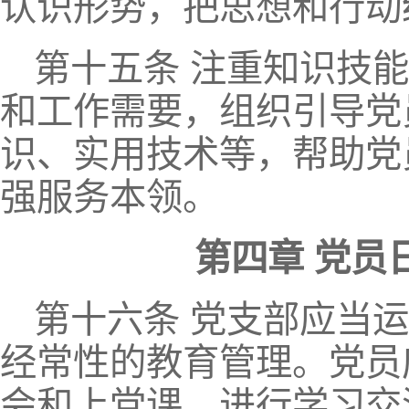
认识形势，把思想和行动
第十五条 注重知识技
和工作需要，组织引导党
识、实用技术等，帮助党
强服务本领。
第四章 党员
第十六条 党支部应当运
经常性的教育管理。党员
会和上党课，进行学习交