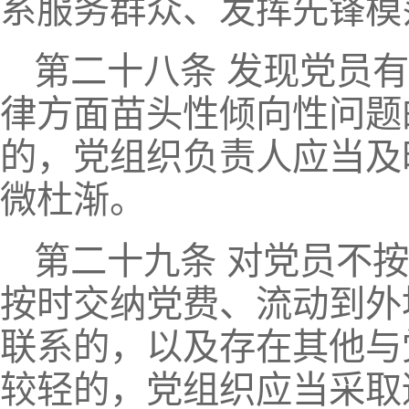
系服务群众、发挥先锋模
第二十八条 发现党员
律方面苗头性倾向性问题
的，党组织负责人应当及
微杜渐。
第二十九条 对党员不
按时交纳党费、流动到外
联系的，以及存在其他与
较轻的，党组织应当采取