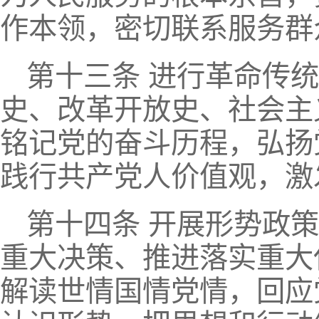
作本领，密切联系服务群
第十三条 进行革命传
史、改革开放史、社会主
铭记党的奋斗历程，弘扬
践行共产党人价值观，激
第十四条 开展形势政
重大决策、推进落实重大
解读世情国情党情，回应