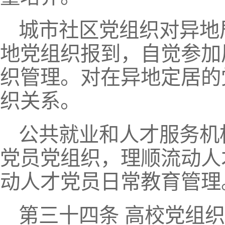
城市社区党组织对异地
地党组织报到，自觉参加
织管理。对在异地定居的
织关系。
公共就业和人才服务机
党员党组织，理顺流动人
动人才党员日常教育管理
第三十四条 高校党组