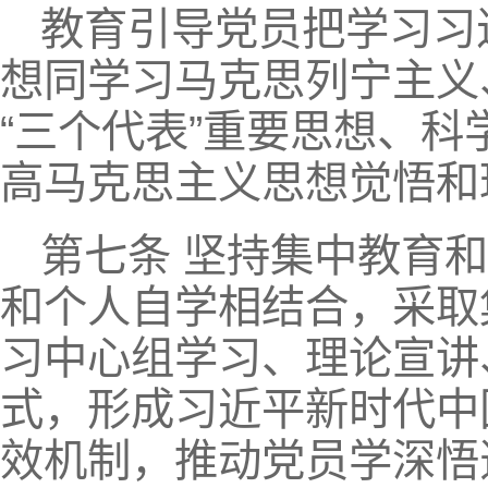
教育引导党员把学习习
想同学习马克思列宁主义
“三个代表”重要思想、
高马克思主义思想觉悟和
第七条 坚持集中教育
和个人自学相结合，采取
习中心组学习、理论宣讲
式，形成习近平新时代中
效机制，推动党员学深悟