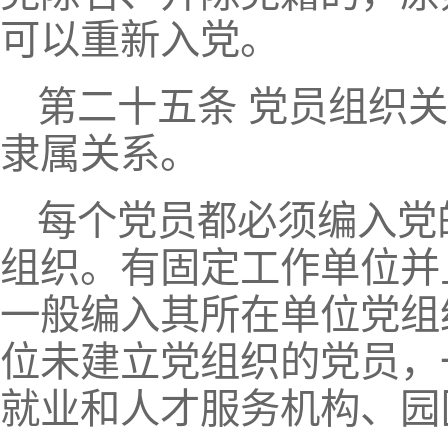
可以重新入党。
第二十五条 党员组织
隶属关系。
每个党员都必须编入党
组织。有固定工作单位并
一般编入其所在单位党组
位未建立党组织的党员，
就业和人才服务机构、园