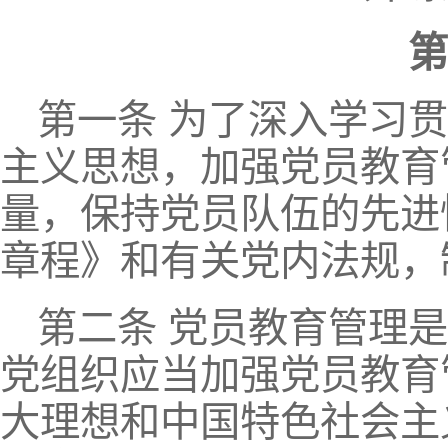
第
第一条 为了深入学习
主义思想，加强党员教育
量，保持党员队伍的先进
章程》和有关党内法规，
第二条 党员教育管理
党组织应当加强党员教育
大理想和中国特色社会主