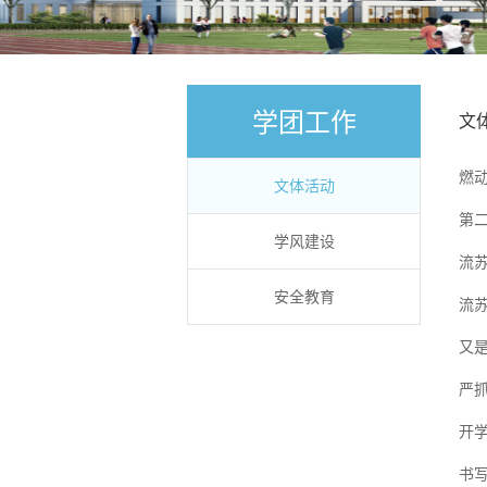
学团工作
文
燃
文体活动
第二
学风建设
流苏
安全教育
流
又
严
开
书