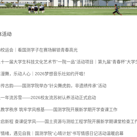
体活动
动校运会｜看国测学子在赛场解锁青春高光
十一届大学生科技文化艺术节“一院一品”活动项目｜第九届“青春杯”大学生辩
漫舞，乐动人心｜2026梦想音乐社如约开唱！
苏传古韵——国测学院举办“针尖舞虎韵，非遗绣传承”活动
是一年流苏雪——2026校友流苏树认养活动正式启动
抓教学秩序 筑牢学风根基——国测学院开展新学期开学查课工作
学启新程 查课促学风——国土资源与测绘工程学院开展新学期课堂检查工
写情绪，遇见自我｜国测学院“心晴计划”书写情感日记活动温暖启幕