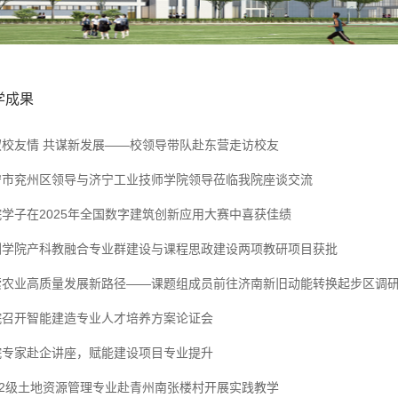
学成果
叙校友情 共谋新发展——校领导带队赴东营走访校友
宁市兖州区领导与济宁工业技师学院领导莅临我院座谈交流
院学子在2025年全国数字建筑创新应用大赛中喜获佳绩
测学院产科教融合专业群建设与课程思政建设两项教研项目获批
索农业高质量发展新路径——课题组成员前往济南新旧动能转换起步区调
院召开智能建造专业人才培养方案论证会
院专家赴企讲座，赋能建设项目专业提升
022级土地资源管理专业赴青州南张楼村开展实践教学