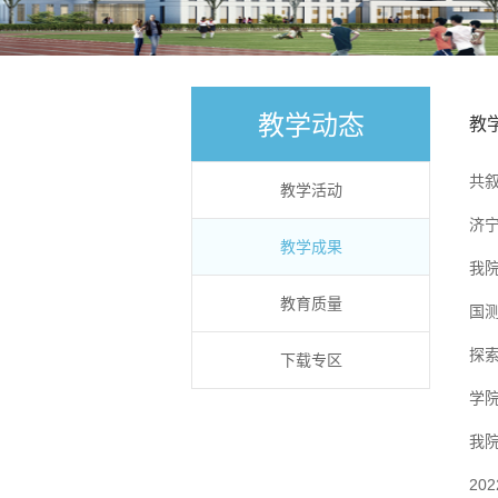
教学动态
教
共
教学活动
济
教学成果
我
教育质量
国
探
下载专区
学
我
2