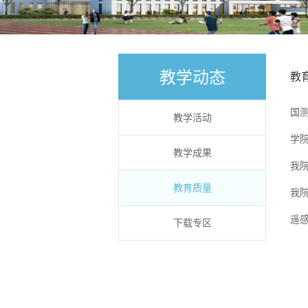
教学动态
教
国
教学活动
学
教学成果
我
教育质量
我
遥
下载专区