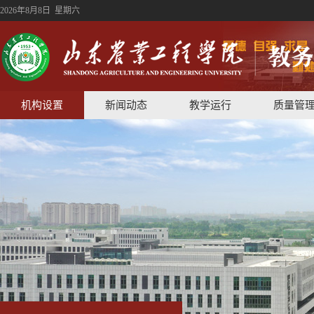
2026年8月8日 星期六
机构设置
新闻动态
教学运行
质量管