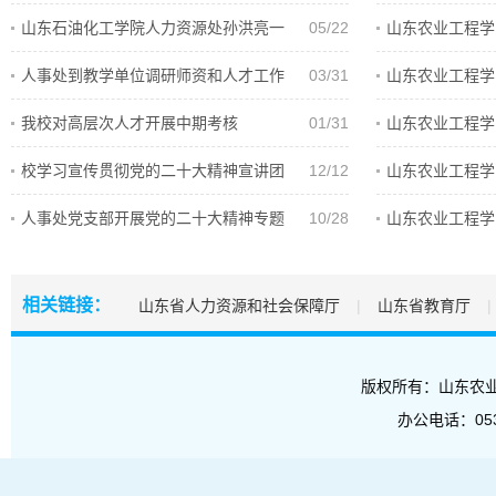
党委…
公告…
山东石油化工学院人力资源处孙洪亮一
05/22
山东农业工程学
行来…
（长…
人事处到教学单位调研师资和人才工作
03/31
山东农业工程学
聘人…
我校对高层次人才开展中期考核
01/31
山东农业工程学
聘人…
校学习宣传贯彻党的二十大精神宣讲团
12/12
山东农业工程学
成员…
聘人…
人事处党支部开展党的二十大精神专题
10/28
山东农业工程学
学习…
聘工…
相关链接：
山东省人力资源和社会保障厅
|
山东省教育厅
|
版权所有：山东农业工程学
办公电话：053