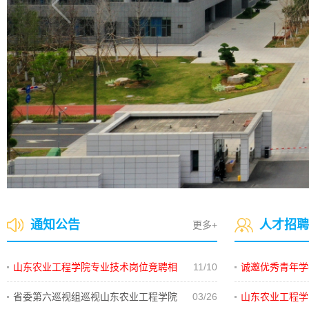
通知公告
人才招聘
更多+
山东农业工程学院专业技术岗位竞聘相
11/10
诚邀优秀青年学
关问…
院申…
省委第六巡视组巡视山东农业工程学院
03/26
山东农业工程学